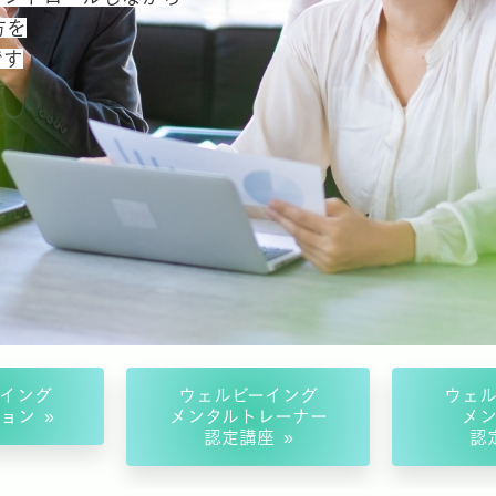
方を
です
イング
ウェルビーイング
ウェ
ョン
メンタルトレーナー
メ
認定講座
認